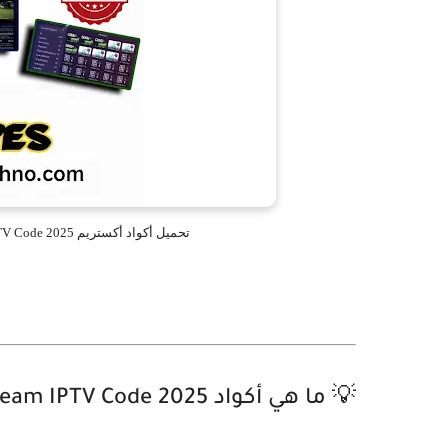
تحميل أكواد أكستريم Xtream IPTV Code 2025 لمدة سنة | أكواد IPTV طويلة المدة مجاناً
💡 ما هي أكواد Xtream IPTV Code 2025؟