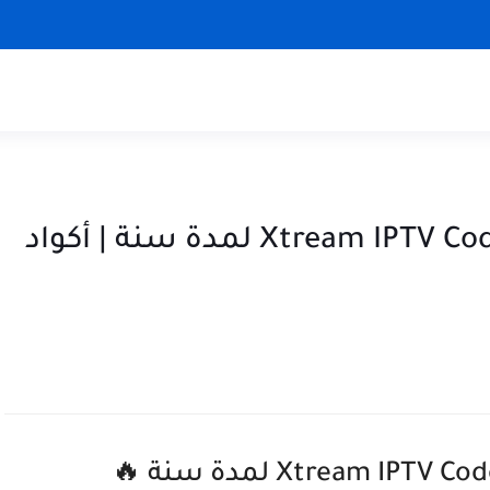
تحميل أكواد أكستريم Xtream IPTV Code 2025 لمدة سنة | أكواد