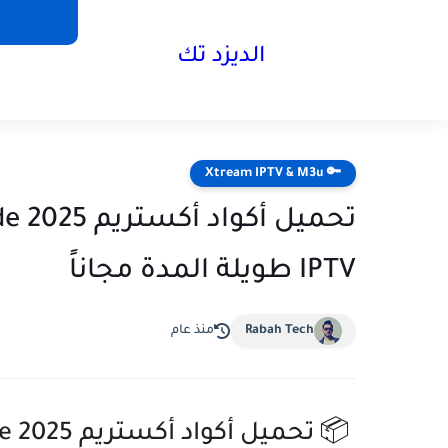
الديزد تك
🔑 Xtream IPTV & M3u
IPTV طويلة المدة مجاناً
Rabah Tech
منذ عام
📦 تحميل أكواد أكستريم Xtream IPTV Code 2025 لمدة سنة 🔥